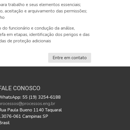
ara trabalho e seus elementos essenciais;
ão, aceitação e arquivamento das permissões;
lho
o do funcionário e condução da análise,
refa em etapas, identificação dos perigos e das
as de proteção adicionais
Entre em contato
FALE CONOSCO
WhatsApp: 55 (19) 3254-6188
processos@processos.eng.br
Rua Paula Bueno 1140 Taquaral
13076-061 Campinas SP
Brasil